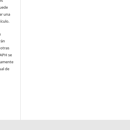
es
puede
ar una
ículo.
s
rán
 otras
 IAPH se
samente
ual de