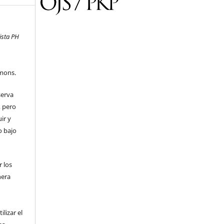
ista PH
mons.
serva
, pero
uir y
o bajo
 los
nera
l
lizar el