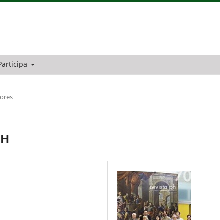
Participa
tores
PH