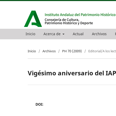
Inicio
Acerca de
Actual
Archivos
Inicio
/
Archivos
/
PH 70 (2009)
/
Editorial/A los lec
Vigésimo aniversario del IA
DOI: