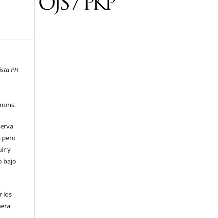
ista PH
mons.
serva
, pero
uir y
o bajo
 los
nera
l