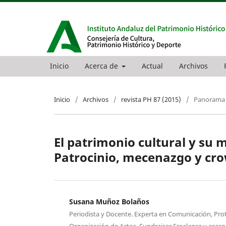
Inicio
Acerca de
Actual
Archivos
Inicio
/
Archivos
/
revista PH 87 (2015)
/
Panorama
El patrimonio cultural y su 
Patrocinio, mecenazgo y cro
Susana Muñoz Bolaños
Periodista y Docente. Experta en Comunicación, Prot
Organización de Actos. Fundraiser Freelance y ases