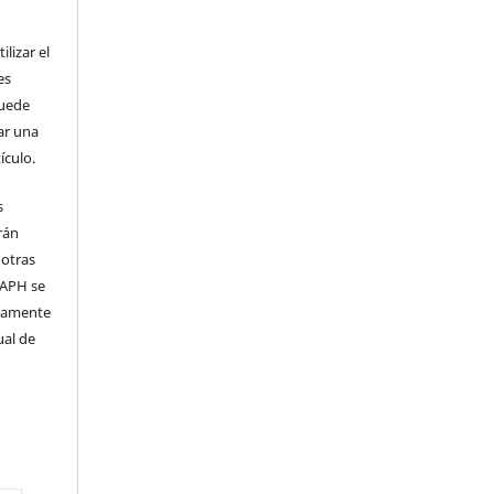
lizar el
es
puede
ar una
ículo.
s
rán
 otras
 IAPH se
samente
ual de