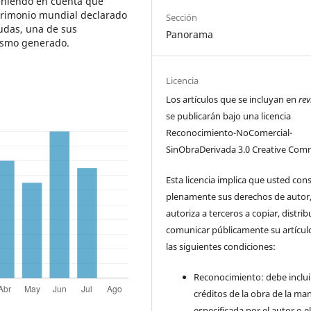
 teniendo en cuenta que
atrimonio mundial declarado
Sección
dudas, una de sus
Panorama
rismo generado.
Licencia
Los artículos que se incluyan en
rev
se publicarán bajo una licencia
Reconocimiento-NoComercial-
SinObraDerivada 3.0 Creative Com
Esta licencia implica que usted con
plenamente sus derechos de autor
autoriza a terceros a copiar, distrib
comunicar públicamente su artícul
las siguientes condiciones:
Reconocimiento: debe incluir
créditos de la obra de la ma
especificada por el autor o e