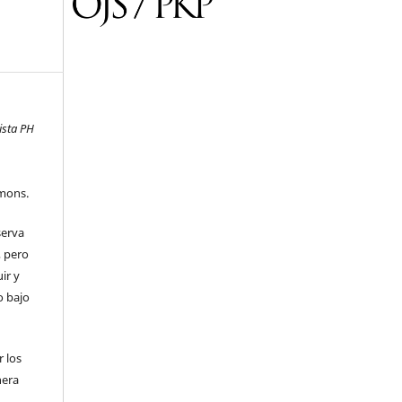
ista PH
mons.
serva
, pero
uir y
o bajo
 los
nera
l