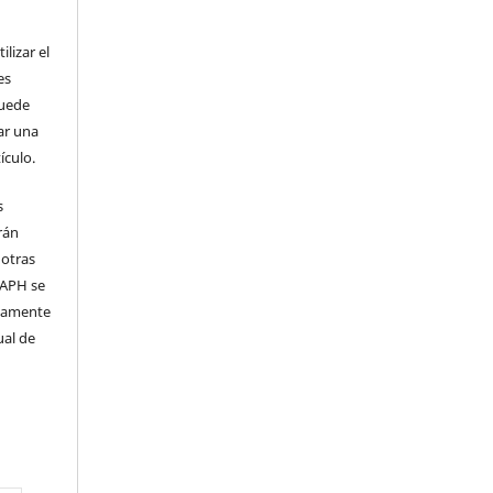
lizar el
es
puede
ar una
ículo.
s
rán
 otras
 IAPH se
samente
ual de