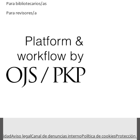
Para bibliotecarios/as
Para revisores/a
bilidad
Aviso legal
Canal de denuncias interno
Política de cookies
Protección d