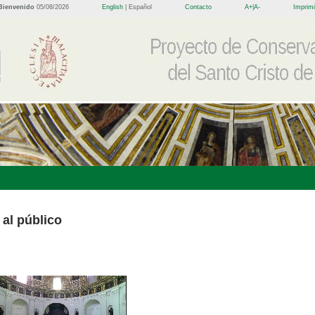
Bienvenido
05/08/2026
English
| Español
Contacto
A+
|
A-
Imprimi
 al público