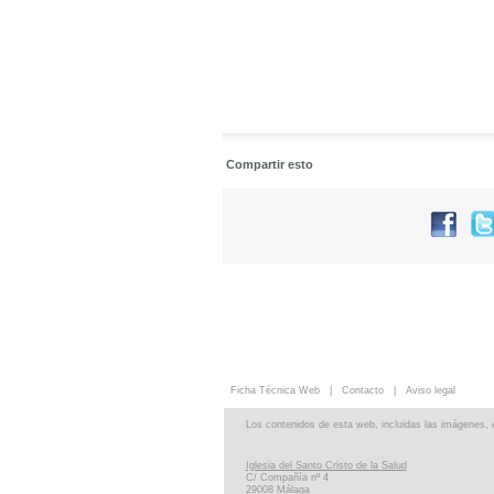
Compartir esto
Ficha Técnica Web
|
Contacto
|
Aviso legal
Los contenidos de esta web, incluidas las imágenes,
Iglesia del Santo Cristo de la Salud
C/ Compañía nº 4
29008 Málaga