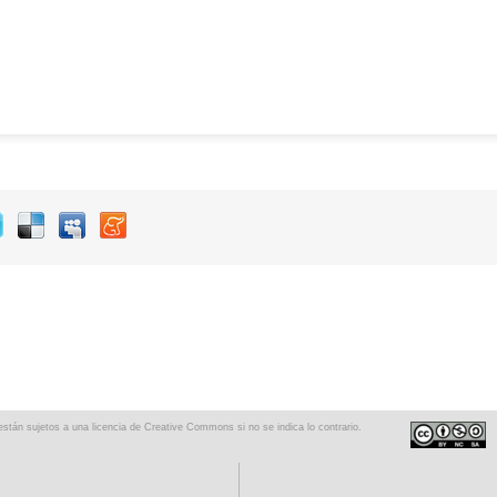
 están sujetos a una
licencia de Creative Commons
si no se indica lo contrario.