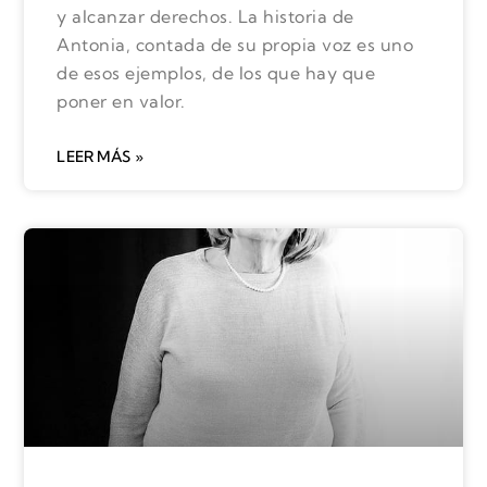
y alcanzar derechos. La historia de
Antonia, contada de su propia voz es uno
de esos ejemplos, de los que hay que
poner en valor.
LEER MÁS »