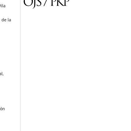
ila
 de la
l,
ión