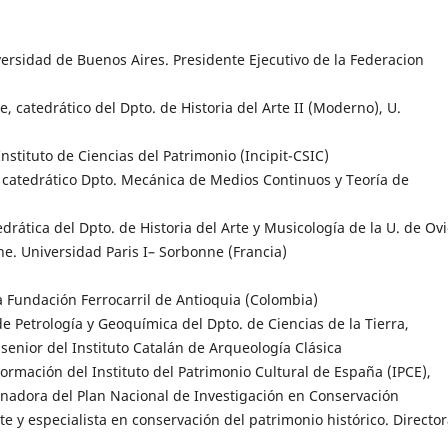
iversidad de Buenos Aires. Presidente Ejecutivo de la Federacion
te, catedrático del Dpto. de Historia del Arte II (Moderno), U.
Instituto de Ciencias del Patrimonio (Incipit-CSIC)
l, catedrático Dpto. Mecánica de Medios Continuos y Teoría de
tedrática del Dpto. de Historia del Arte y Musicología de la U. de Ov
e. Universidad Paris I– Sorbonne (Francia)
la Fundación Ferrocarril de Antioquia (Colombia)
 de Petrología y Geoquímica del Dpto. de Ciencias de la Tierra,
enior del Instituto Catalán de Arqueología Clásica
 Formación del Instituto del Patrimonio Cultural de España (IPCE),
inadora del Plan Nacional de Investigación en Conservación
rte y especialista en conservación del patrimonio histórico. Director