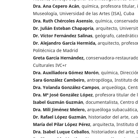
Dra. Ana Cepero Acán
, química, profesora titular
Museología, Universidad de las Artes (ISA), Cuba
Dra. Ruth Chércoles Asensio
, química, conservad
Dr. Julián Esteban Chapapría
, arquitecto, Universi
Dr. Víctor Fernández Salinas
, geógrafo, catedráti
Dr. Alejandro García Hermida,
arquitecto, profeso
Politécnica de Madrid
Greta García Hernández,
conservadora-restaurador
Culturales IVC+r
Dra. Auxiliadora Gómez Morón
, química, Direcció
Sara González Cambeiro,
antropóloga, Instituto d
Dra. Yolanda González-Campos
, arqueóloga, Cent
Dra. Mª José González López
, profesora titular de
Isabel Guzmán Guzmán
, documentalista, Centro 
Dra. Mili Jiménez Melero,
arqueóloga subacuática,
Dr. Rafael López Guzmán
, historiador del arte, ca
María del Pilar López Pérez
, arquitecta, Instituto
Dra.
Isabel Luque Ceballos
, historiadora del arte,