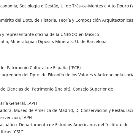
Economia, Sociologia e Gestão, U. de Trás-os-Montes e Alto Douro (V
 emérito del Dpto. de Historia, Teoría y Composición Arquitectónicas
ra y representante oficina de la UNESCO en México
ografia, Mineralogia i Dipòsits Minerals, U. de Barcelona
 del Patrimonio Cultural de España (IPCE)
agregado del Dpto. de Filosofía de los Valores y Antropología socia
de Ciencias del Patrimonio (Incipit), Consejo Superior de
etaría General, IAPH
radora, Museo de América de Madrid, D. Conservación y Restaurac
ntervención, IAPH
cuático, Departamento de Estudios Americanos del Instituto de
íficas (CSIC)