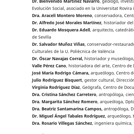
Dr. Bienvenido Martínez Navarro
, geólogo, inves
Evolución Social, asociado en la Universitat Rovira i 
Dra. Araceli Montero Moreno
, conservadora, Cent
Dr. Alfredo José Morales Martínez
, historiador del
Dr. Eduardo Mosquera Adell
, arquitecto, catedrát
de Sevilla
Dr. Salvador Muñoz Viñas
, conservador-restaurad
Culturales de la U. Poliècnica de València
Dr. Óscar Navajas Corral,
historiador y museólogo, 
Valle Pérez Cano
, historiadora del arte, Centro de
José María Rodrigo Cámara,
arqueólogo, Centro d
Julio Rodríguez Bisquert
, gestor cultural, Direcci
Virginia Rodríguez Díaz
, Geógrafa, Centro de Doc
Dra. Cristina Sánchez Carretero
, antropóloga, cien
Dra. Margarita Sánchez Romero
, arqueóloga, Dpt
Dra. Beatriz Santamarina Campos,
antropóloga, Dp
Dr. Miguel Ángel Tabales Rodríguez
, arqueólogo, 
Dra. Rosario Villegas Sánchez
, ingeniera química, 