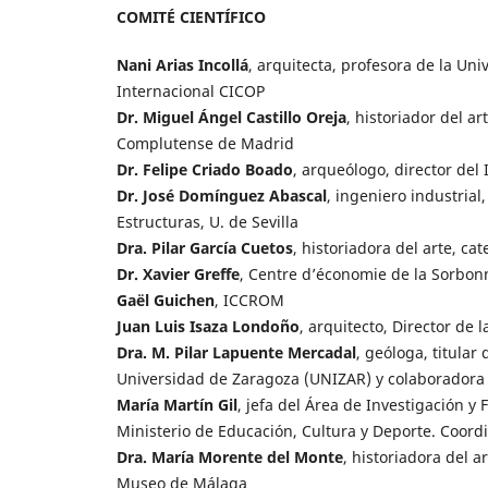
COMITÉ CIENTÍFICO
Nani Arias Incollá
, arquitecta, profesora de la Un
Internacional CICOP
Dr. Miguel Ángel Castillo Oreja
, historiador del ar
Complutense de Madrid
Dr. Felipe Criado Boado
, arqueólogo, director del 
Dr. José Domínguez Abascal
, ingeniero industria
Estructuras, U. de Sevilla
Dra. Pilar García Cuetos
, historiadora del arte, ca
Dr. Xavier Greffe
, Centre d’économie de la Sorbonn
Gaël Guichen
, ICCROM
Juan Luis Isaza Londoño
, arquitecto, Director de 
Dra. M. Pilar Lapuente Mercadal
, geóloga, titular
Universidad de Zaragoza (UNIZAR) y colaboradora s
María Martín Gil
, jefa del Área de Investigación y
Ministerio de Educación, Cultura y Deporte. Coord
Dra. María Morente del Monte
, historiadora del a
Museo de Málaga