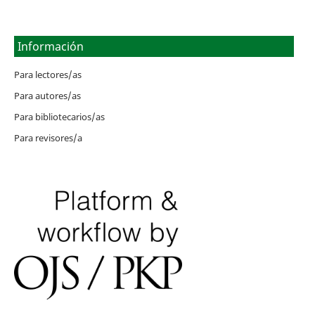
Información
Para lectores/as
Para autores/as
Para bibliotecarios/as
Para revisores/a