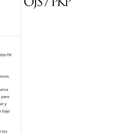
ista PH
mons.
serva
, pero
uir y
o bajo
 los