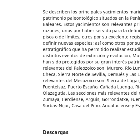
Se describen los principales yacimientos mari
patrimonio paleontológico situados en la Penín
Baleares. Estos yacimientos son relevantes pr
razones, unos por haber servido para la defini
pisos o de límites, otros por su excelente regi
definir nuevas especies; así como otros por s
estratigráfico que ha permitido realizar estud
distintos eventos de extinción y evolución. M
han sido protegidos por su gran interés patri
relevantes del Paleozoico son: Murero, Río Lu
Checa, Sierra Norte de Sevilla, Demués y Las L
relevantes del Mesozoico son: Sierra de Lúgar
Fuentelsaz, Puerto Escaño, Cañada Luenga, Rí
Olazagutía. Las secciones más relevantes del 
Zumaya, Ilerdiense, Arguis, Gorrondatxe, Fue
Sorbas-Níjar, Casa del Pino, Andaluciense y E
Descargas