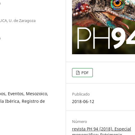
a
IUCA, U. de Zaragoza
a
PDF
pos, Eventos, Mesozoico,
Publicado
la Ibérica, Registro de
2018-06-12
Número
revista PH 94 (2018). Especial
monográfico: Patrimonio