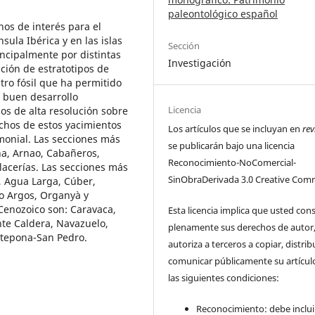
paleontológico español
nos de interés para el
sula Ibérica y en las islas
Sección
incipalmente por distintas
Investigación
ción de estratotipos de
stro fósil que ha permitido
u buen desarrollo
Licencia
ios de alta resolución sobre
uchos de estos yacimientos
Los artículos que se incluyan en
rev
monial. Las secciones más
se publicarán bajo una licencia
na, Arnao, Cabañeros,
Reconocimiento-NoComercial-
lacerías. Las secciones más
SinObraDerivada 3.0 Creative Com
, Agua Larga, Cúber,
o Argos, Organyà y
Cenozoico son: Caravaca,
Esta licencia implica que usted con
nte Caldera, Navazuelo,
plenamente sus derechos de autor
stepona-San Pedro.
autoriza a terceros a copiar, distrib
comunicar públicamente su artícul
las siguientes condiciones:
Reconocimiento: debe incluir