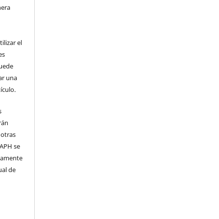
nera
l
lizar el
es
puede
ar una
ículo.
s
rán
 otras
 IAPH se
samente
ual de