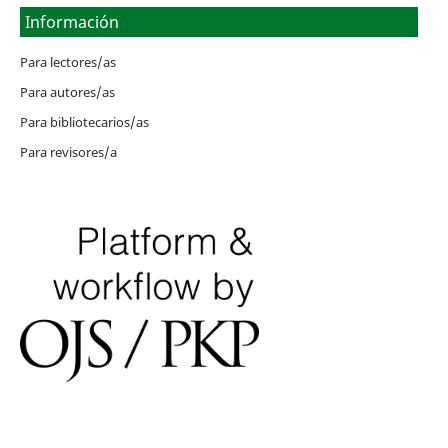
Información
Para lectores/as
Para autores/as
Para bibliotecarios/as
Para revisores/a