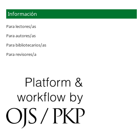
Información
Para lectores/as
Para autores/as
Para bibliotecarios/as
Para revisores/a