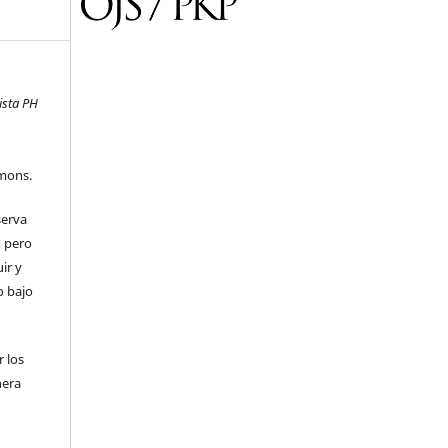
ista PH
mons.
serva
, pero
uir y
o bajo
 los
nera
l