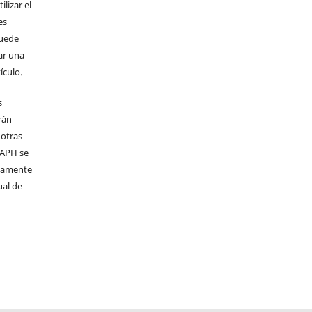
lizar el
es
puede
ar una
ículo.
s
rán
 otras
 IAPH se
samente
ual de