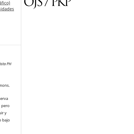
fico)
nidades
ista PH
mons.
serva
, pero
uir y
o bajo