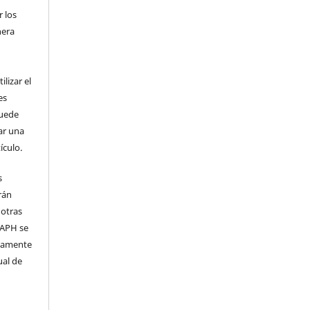
 los
nera
l
lizar el
es
puede
ar una
ículo.
s
rán
 otras
 IAPH se
samente
ual de