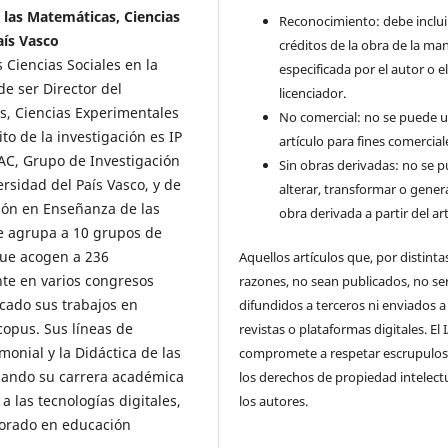
e las Matemáticas, Ciencias
Reconocimiento: debe incluir
aís Vasco
créditos de la obra de la ma
 Ciencias Sociales en la
especificada por el autor o e
e ser Director del
licenciador.
s, Ciencias Experimentales
No comercial: no se puede uti
to de la investigación es IP
artículo para fines comercial
PAC, Grupo de Investigación
Sin obras derivadas: no se 
ersidad del País Vasco, y de
alterar, transformar o gener
ción en Enseñanza de las
obra derivada a partir del art
ue agrupa a 10 grupos de
que acogen a 236
Aquellos artículos que, por distinta
te en varios congresos
razones, no sean publicados, no se
icado sus trabajos en
difundidos a terceros ni enviados a
copus. Sus líneas de
revistas o plataformas digitales. El
monial y la Didáctica de las
compromete a respetar escrupulo
ollando su carrera académica
los derechos de propiedad intelect
a las tecnologías digitales,
los autores.
sorado en educación