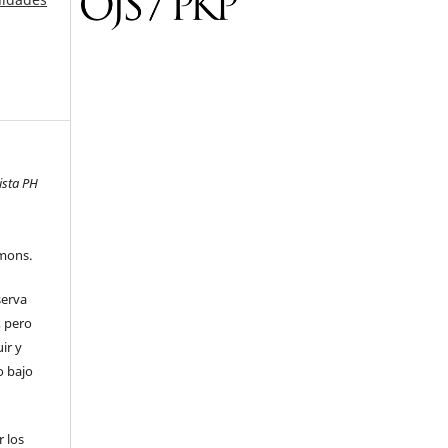
ista PH
mons.
serva
, pero
uir y
o bajo
 los