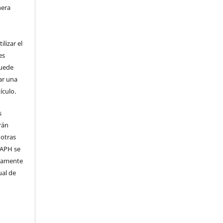
nera
l
lizar el
es
puede
ar una
ículo.
s
rán
 otras
 IAPH se
samente
ual de