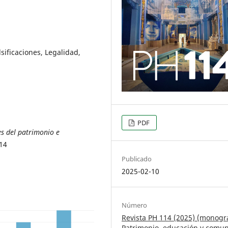
lsificaciones, Legalidad,
PDF
es del patrimonio e
114
Publicado
2025-02-10
Número
Revista PH 114 (2025) (monográ
Patrimonio, educación y comu