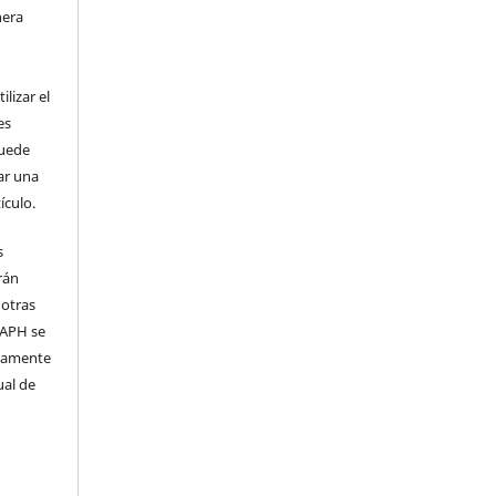
nera
l
lizar el
es
puede
ar una
ículo.
s
rán
 otras
 IAPH se
samente
ual de