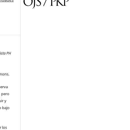
ista PH
mons.
serva
, pero
uir y
o bajo
 los